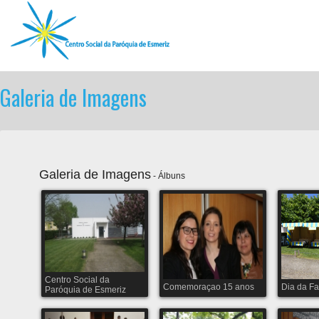
Galeria de Imagens
Galeria de Imagens
- Álbuns
Centro Social da
Comemoraçao 15 anos
Dia da Fa
Paróquia de Esmeriz